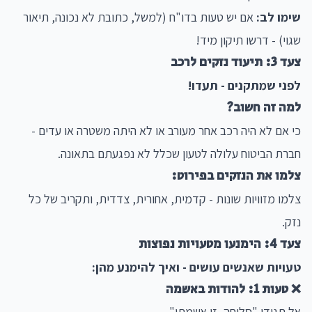
שימו לב:
אם יש טעות בדו"ח (למשל, כתובת לא נכונה, תיאור
שגוי) - דרשו תיקון מיד!
צעד 3: תיעוד נזקים לרכב
לפני שמתקנים - תעדו!
למה זה חשוב?
כי אם לא היה רכב אחר מעורב או לא היתה משטרה או עדים -
חברת הביטוח עלולה לטעון שכלל לא נפגעתם בתאונה.
צלמו את הנזקים בפירוט:
צלמו מזוויות שונות - קדמית, אחורית, צדדית, ותקריב של כל
נזק.
צעד 4: הימנעו מטעויות נפוצות
טעויות שאנשים עושים - ואיך להימנע מהן:
❌ טעות 1: להודות באשמה
אל תגידו "סליחה, זו אשמתי"