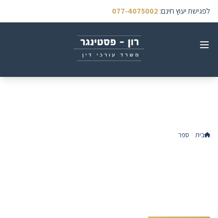
לפגישת יעוץ חינם
:
077-4075002
בית
ספר
תוכן העניינים
תוכן העניינים
של מי הבית הזה - ספרו של עו״ד יראון פסטינגר