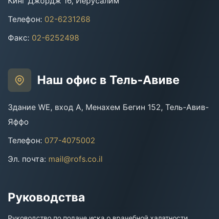
Кинг Джордж 16, Иерусалим
Телефон
:
02-6231268
Факс
:
02-6252498
Наш офис в Тель-Авиве
Здание WE, вход A, Менахем Бегин 152, Тель-Авив-
Яффо
Телефон
:
077-4075002
Эл. почта
:
mail@rofs.co.il
Руководства
Руководство по подаче иска о врачебной халатности