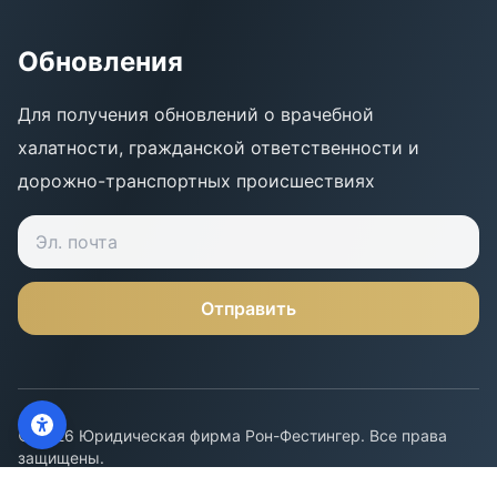
Обновления
Для получения обновлений о врачебной
халатности, гражданской ответственности и
дорожно-транспортных происшествиях
Отправить
Связаться с нами
©
2026
Юридическая фирма Рон-Фестингер
.
Все права
WhatsApp
защищены
.
Политика конфиденциальности
Заявление о доступности