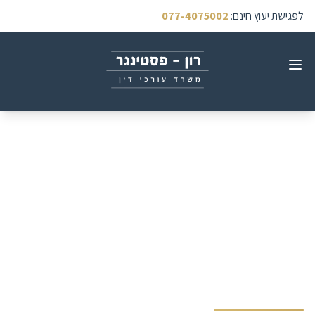
לפגישת יעוץ חינם
:
077-4075002
חישוב נזקים בתאונות
דרכים: המדריך המלא לנזק
פיזי, נזק נפשי וכאב וסבל