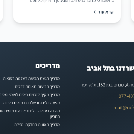
בתשובה כי מדובר בגוש חלב הנובע מן ההיריון ולא הפנה
אותה לבדוק את העניין כנדרש. לאחר הלידה המשיכה הגב'
קרא עוד
←
א. להתלונן על קיומו של הגוש, אך גם אז הרופאים המטפלים
נמנעו מלערוך בירור מקצועי וטיפלו בה [...][קרא עוד]
(/ת-א-815506-א-צ-נ-קופת-חולים-מאוחדת)
מדריכים
רדנו בתל אביב
מדריך הגשת תביעת רשלנות רפואית
מדריך תביעות תאונות דרכים
מדריך מקיף לזכויות ביטוח לאומי ומס 
077-40
פגיעה בלידה ורשלנות רפואית בלידה
mail@rofs.
הולדה בעוולה – לידת ילד עם מומים ש
ההריון
מדריך תאונות החלקה ונפילה