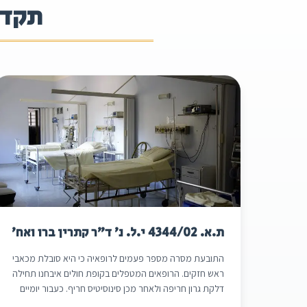
תקדי
ת.א. 4344/02 י.ל. נ' ד"ר קתרין ברו ואח'
התובעת מסרה מספר פעמים לרופאיה כי היא סובלת מכאבי
ראש חזקים. הרופאים המטפלים בקופת חולים איבחנו תחילה
דלקת גרון חריפה ולאחר מכן סינוסיטיס חריף. כעבור יומיים
בלבד הובהלה התובעת לבית החולים לאחר שהתעלפה ושם