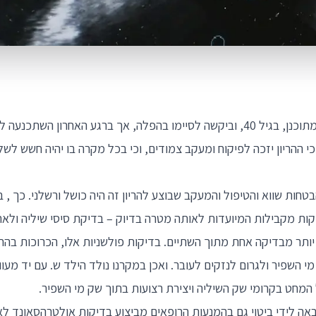
הגב' פ. נכנסה להריון בלתי מתוכנן, בגיל 40, וביקשה לסיימו בהפלה, אך ברגע האחר
י ההריון יזכה לפיקוח ומעקב צמודים, וכי בכל מקרה בו יהיה חשש לשלו
חות שווא והטיפול והמעקב שבוצע להריון זה היה כושל ורשלני. כך , בי
קות מקבילות המיועדות לאותה מטרה בדיוק – בדיקת סיסי שיליה ולאח
ע יותר מבדיקה אחת מתוך השתיים. בדיקות פולשניות אלו, הכרוכות ב
י השפיר ולגרום לנזקים לעובר. ואכן במקרנו נולד הילד ש. עם יד מע
מחט בקרומי שק השיליה ויצירת רצועות בתוך שק מי השפיר.
באה לידי ביטוי גם בהמנעות הרופאים מביצוע בדיקות אולטרהסאונד לא