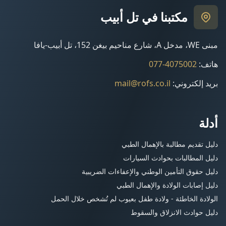
مكتبنا في تل أبيب
مبنى WE، مدخل A، شارع مناحيم بيغن 152، تل أبيب-يافا
هاتف
:
077-4075002
بريد إلكتروني
:
mail@rofs.co.il
أدلة
دليل تقديم مطالبة بالإهمال الطبي
دليل المطالبات بحوادث السيارات
دليل حقوق التأمين الوطني والإعفاءات الضريبية
دليل إصابات الولادة والإهمال الطبي
الولادة الخاطئة - ولادة طفل بعيوب لم تُشخص خلال الحمل
دليل حوادث الانزلاق والسقوط