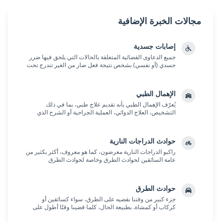
مجالات الخبرة الإضافية
إصابات جسدية
جميع الدعاوى القضائية المتعلقة بالحالات التي يلحق فيها ضرر
جسدي (أو نفسي) بشخص نتيجة فعل ضار من الغير تندرج تحت
عنوان "دعاوى إصابات جسدية"....
الإهمال الطبي
يُعرّف الإهمال الطبي بأنه تقديم علاج طبي، بما في ذلك
التشخيص، العلاج الدوائي، العملية الجراحية أو الشرح الذي
يُقدم للمريض قبل العلاج الطبي وما شابه، م...
حوادث الدراجات النارية
راكبو الدراجات النارية معرضون، كما هو معروف، أكثر بكثير من
عامة السائقين لحوادث الطرق وخاصة لحوادث الطرق
الخطيرة، بما في ذلك تلك المميتة. على الرغم من...
حوادث الطرق
جزء كبير من وقتنا نقضيه على الطرق، سواء كسائقين أو
كركاب أو كمشاة. بطبيعة الحال، كلما قضينا وقتًا أطول على
الطرق، كلما كنا أكثر عرضة لمخاطر مرورية مخت...