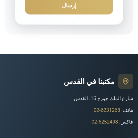
إرسال
مكتبنا في القدس
شارع الملك جورج 16، القدس
هاتف
:
02-6231268
فاكس
:
02-6252498