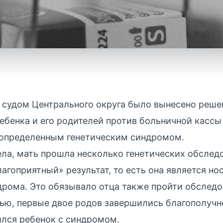
судом Центрального округа было вынесено решен
ебенка и его родителей против больничной кассы в
 определенным генетическим синдромом.
ла, мать прошла несколько генетических обследо
агоприятный» результат, то есть она является но
рома. Это обязывало отца также пройти обследо
тью, первые двое родов завершились благополучн
ился ребенок с синдромом.