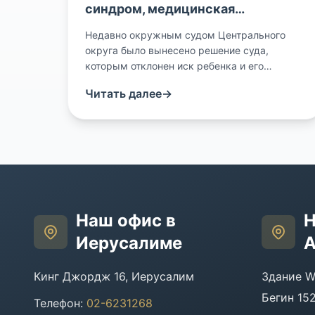
синдром, медицинская
документация и медицинская
Недавно окружным судом Центрального
халатность
округа было вынесено решение суда,
которым отклонен иск ребенка и его
родителей против больничной кассы в связи
Читать далее
→
с тем, что ребенок родился с определенным
генетическим синдромом. Согласно
обстоятельствам дела, мать прошла
несколько генетических обследований, одно
из которых показало «неблагоприятный»
результат, то есть она является носителем
определенного синдрома. Это обязывало
отца также пройти обследование, чего не
Наш офис в
Н
[...][Читать далее]
(/על-הורים-תסמונת-גנטית-רישום-רפואי-ורשל)
Иерусалиме
А
Кинг Джордж 16, Иерусалим
Здание W
Бегин 15
Телефон
:
02-6231268