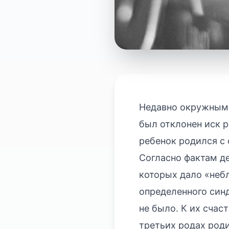
Недавно окружным 
был отклонен иск р
ребенок родился с
Согласно фактам де
которых дало «небл
определенного синд
не было. К их счас
третьих родах род