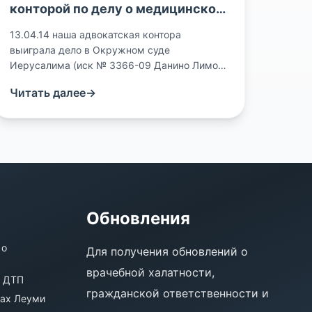
конторой по делу о медицинской
халатности при операции по
13.04.14 наша адвокатская контора
удалению раковой опухоли
выиграла дело в Окружном суде
Иерусалима (иск № 3366-09 Данино Лимор
щитовидной железы
против Медицинского центра Гилель Яффе).
Читать далее
→
Дело было успешно проведено адвокатом
Давидом Винтером, партнером конторы, при
содействии адвоката Зеавит Акерман из
нашей конторы. Факты вкратце: г-жа
Данино перенесла две операции по
удалению раковой опухоли щитовидной
железы. В ходе этих операций были
удалены 4 [...][Читать далее]
Обновления
(/פסק-דין-בו-זכה-משרדנו-בנוגע-לרשלנות-רפו)
 о
Для получения обновлений о
врачебной халатности,
е ДТП
гражданской ответственности и
уах Леуми