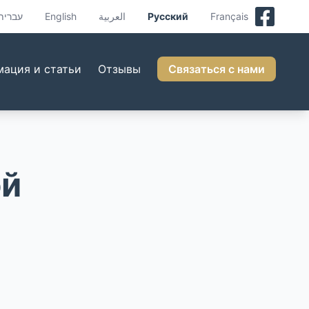
עברית
English
العربية
Русский
Français
ация и статьи
Отзывы
Связаться с нами
ой