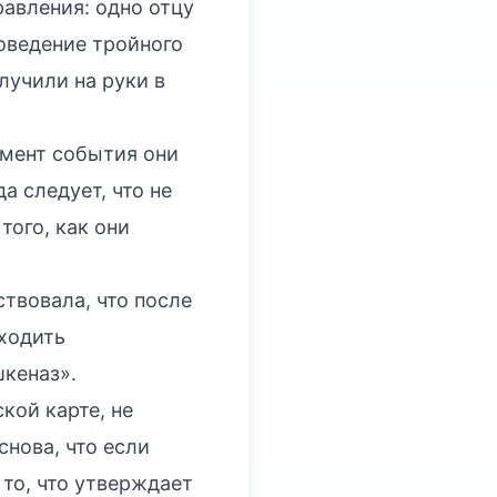
равления: одно отцу
роведение тройного
лучили на руки в
омент события они
а следует, что не
того, как они
ствовала, что после
оходить
шкеназ».
кой карте, не
снова, что если
 то, что утверждает