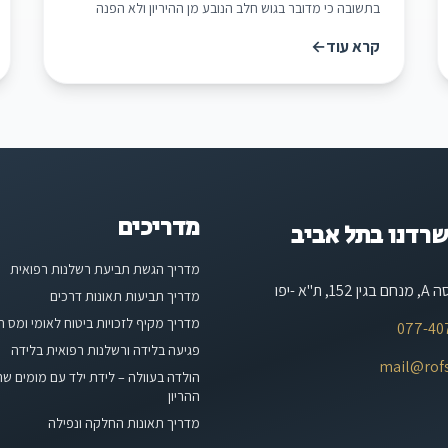
בתשובה כי מדובר בגוש חלב הנובע מן ההיריון ולא הפנה
אותה לבדוק את העניין כנדרש. לאחר הלידה המשיכה הגב'
קרא עוד
←
א. להתלונן על קיומו של הגוש, אך גם אז הרופאים המטפלים
נמנעו מלערוך בירור מקצועי וטיפלו בה [...][קרא עוד]
(/ת-א-815506-א-צ-נ-קופת-חולים-מאוחדת)
מדריכים
רדנו בתל אביב
מדריך הגשת תביעת רשלנות רפואית
מדריך תביעות תאונות דרכים
מדריך מקיף לזכויות ביטוח לאומי ומס 
077-40
פגיעה בלידה ורשלנות רפואית בלידה
mail@rofs.
הולדה בעוולה – לידת ילד עם מומים ש
ההריון
מדריך תאונות החלקה ונפילה