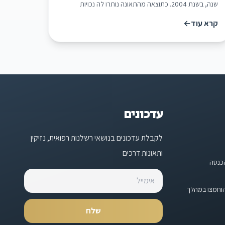
שנה, בשנת 2004. כתוצאה מהתאונה נותרו לה נכויות
רפואיות בשיעור של 45%, הן בתחום האורטופדי והן בתחום
קרא עוד
←
הפסיכיאטרי. בית המשפט מתאר בפסק דינו כי התרשם מאוד
מאישיותה של התובעת, מאמינותה וכנותה הרבה. בית
המשפט התרשם מאופיה של [...][קרא עוד](/ת-א-4899405-
שלום-הרצליה-ר-ח-נ-הכשרת-הישוב)
עדכונים
לקבלת עדכונים בנושאי רשלנות רפואית, נזיקין
ותאונות דרכים
הכנסה
הוחמצו במהלך
שלח