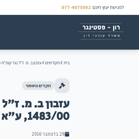
לפגישת יעוץ חינם
:
077-4075002
בית
תקדימים
עזבון ב. מ. ז"ל נגד קופ"ח כללית (ת"א מחוזי יר
תקדים משפטי
עזבון ב. מ. ז"ל
1483/00, ע"א 9656/03 בבית המשפט העליון )
29 בדצמבר 2016