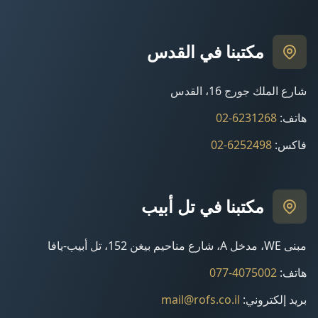
مكتبنا في القدس
شارع الملك جورج 16، القدس
هاتف
:
02-6231268
فاكس
:
02-6252498
مكتبنا في تل أبيب
مبنى WE، مدخل A، شارع مناحيم بيغن 152، تل أبيب-يافا
هاتف
:
077-4075002
بريد إلكتروني
:
mail@rofs.co.il