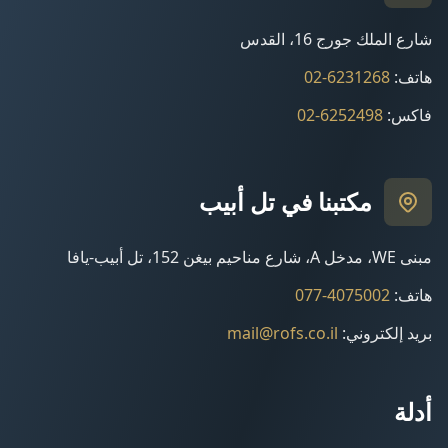
شارع الملك جورج 16، القدس
هاتف
:
02-6231268
فاكس
:
02-6252498
مكتبنا في تل أبيب
مبنى WE، مدخل A، شارع مناحيم بيغن 152، تل أبيب-يافا
هاتف
:
077-4075002
بريد إلكتروني
:
mail@rofs.co.il
أدلة