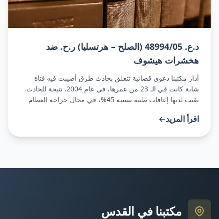
د.ع. 48994/05 (الصلح – هرتسليا) ر.ح. ضد
هخشرات هيشوف
أدار مكتبنا دعوى قضائية تتعلق بحادث طرق أصيبت فيه فتاة
شابة كانت في الـ 23 من عمرها، في عام 2004. نتيجة للحادث،
بقيت لديها إعاقات طبية بنسبة 45%، في مجال جراحة العظام
وفي المجال النفسي. وصفت المحكمة في حكمها أنها تأثرت
اقرأ المزيد
←
كثيراً بشخصية المدعية ومصداقيتها وصدقها الكبير. تأثرت
المحكمة بطبيعة [...][اقرأ المزيد](/ت-א-4899405-
שלום-הרצליה-ר-ח-נ-הכשרת-הישוב)
مكتبنا في القدس