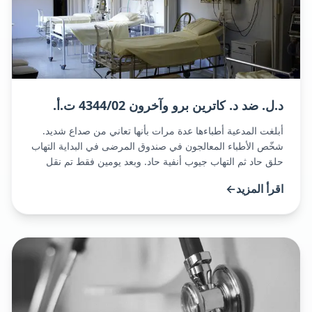
د.ل. ضد د. كاترين برو وآخرون 4344/02 ت.أ.
أبلغت المدعية أطباءها عدة مرات بأنها تعاني من صداع شديد.
شخّص الأطباء المعالجون في صندوق المرضى في البداية التهاب
حلق حاد ثم التهاب جيوب أنفية حاد. وبعد يومين فقط تم نقل
المدعية إلى المستشفى بعد إغمائها، حيث تم تشخيص إصابتها
اقرأ المزيد
←
بنزيف في تجويف الدماغ بسبب أم دم دماغية. السيدة ل. التي
بقيت مع إعاقة عصبية شديدة جداً بنسبة 100% [...][اقرأ المزيد]
(/ת-א-434402-י-ל-נ-דר-קתרין-ברו-ואח)