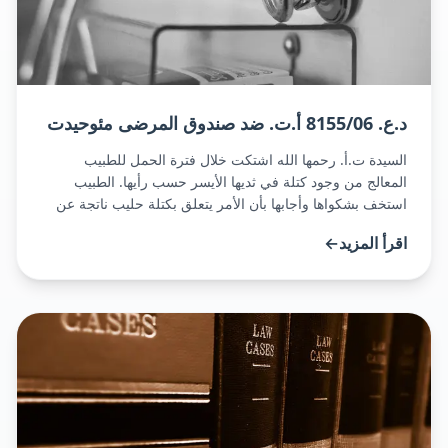
د.ع. 8155/06 أ.ت. ضد صندوق المرضى مئوحيدت
السيدة ت.أ. رحمها الله اشتكت خلال فترة الحمل للطبيب
المعالج من وجود كتلة في ثديها الأيسر حسب رأيها. الطبيب
استخف بشكواها وأجابها بأن الأمر يتعلق بكتلة حليب ناتجة عن
الحمل ولم يحولها لفحص الأمر كما هو مطلوب. بعد الولادة
اقرأ المزيد
←
استمرت السيدة أ. في الشكوى من وجود الكتلة، لكن حتى حينها
امتنع الأطباء المعالجون عن إجراء فحص مهني وعالجوها [...]
[اقرأ المزيد](/ت-א-815506-א-צ-נ-קופת-חולים-מאוחדת)