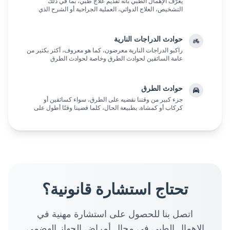
يُعرّف الإهمال الطبي بأنه تقديم علاج طبي، بما في ذلك
التشخيص، العلاج الدوائي، العملية الجراحية أو الشرح الذي
يُقدم للمريض قبل العلاج الطبي وما شابه، م...
حوادث الدراجات النارية
راكبو الدراجات النارية معرضون، كما هو معروف، أكثر بكثير من
عامة السائقين لحوادث الطرق وخاصة لحوادث الطرق
الخطيرة، بما في ذلك تلك المميتة. على الرغم من...
حوادث الطرق
جزء كبير من وقتنا نقضيه على الطرق، سواء كسائقين أو
كركاب أو كمشاة. بطبيعة الحال، كلما قضينا وقتًا أطول على
الطرق، كلما كنا أكثر عرضة لمخاطر مرورية مخت...
تحتاج استشارة قانونية؟
اتصل بنا للحصول على استشارة مهنية في
الإهمال الطبي في مجال أمراض الجهاز الهضمي