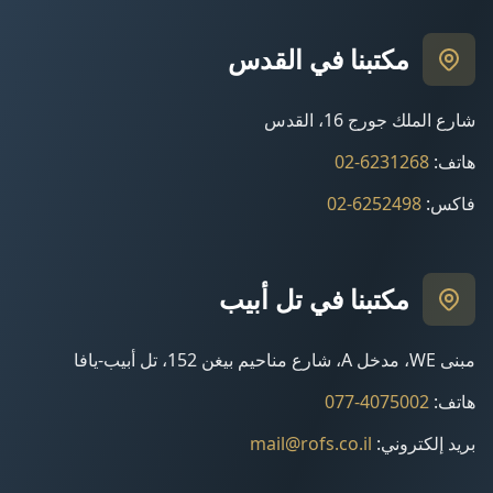
مكتبنا في القدس
شارع الملك جورج 16، القدس
هاتف
:
02-6231268
فاكس
:
02-6252498
مكتبنا في تل أبيب
مبنى WE، مدخل A، شارع مناحيم بيغن 152، تل أبيب-يافا
هاتف
:
077-4075002
بريد إلكتروني
:
mail@rofs.co.il