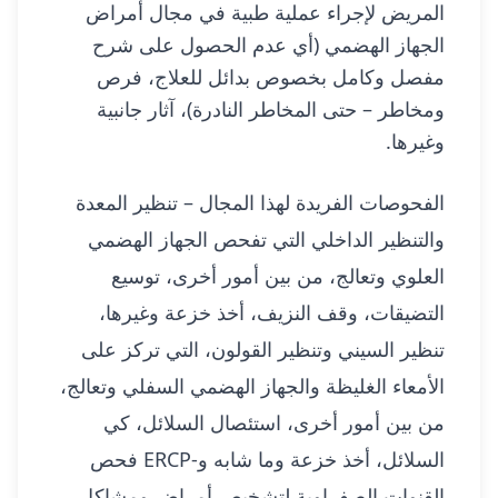
المريض لإجراء عملية طبية في مجال أمراض
الجهاز الهضمي (أي عدم الحصول على شرح
مفصل وكامل بخصوص بدائل للعلاج، فرص
ومخاطر – حتى المخاطر النادرة)، آثار جانبية
وغيرها.
الفحوصات الفريدة لهذا المجال – تنظير المعدة
والتنظير الداخلي التي تفحص الجهاز الهضمي
العلوي وتعالج، من بين أمور أخرى، توسيع
التضيقات، وقف النزيف، أخذ خزعة وغيرها،
تنظير السيني وتنظير القولون، التي تركز على
الأمعاء الغليظة والجهاز الهضمي السفلي وتعالج،
من بين أمور أخرى، استئصال السلائل، كي
السلائل، أخذ خزعة وما شابه و-ERCP فحص
القنوات الصفراوية لتشخيص أمراض ومشاكل