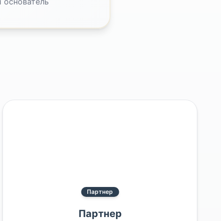
и основатель
Партнер
Партнер