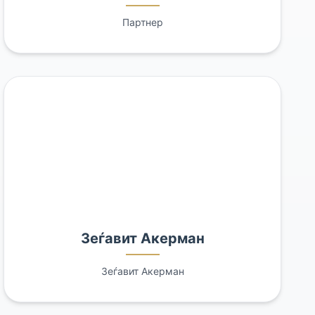
Партнер
Зеѓавит Акерман
Зеѓавит Акерман