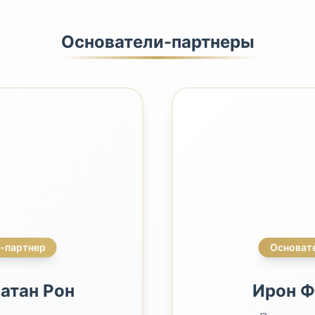
Основатели-партнеры
-партнер
Основат
атан Рон
Ирон Ф