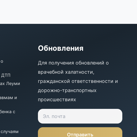
Обновления
 о
Для получения обновлений о
врачебной халатности,
е ДТП
гражданской ответственности и
уах Леуми
дорожно-транспортных
авмам и
происшествиях
бенка с
 случаям
Отправить