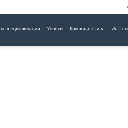
ти специализации
Успехи
Команда офиса
Информ
офиса