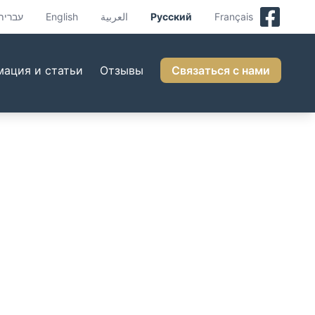
עברית
English
العربية
Русский
Français
ация и статьи
Отзывы
Связаться с нами