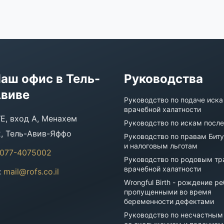
аш офис в Тель-
Руководства
виве
Руководство по подаче иска
врачебной халатности
E, вход A, Менахем
Руководство по искам посл
2, Тель-Авив-Яффо
Руководство по правам Бит
и налоговым льготам
077-4075002
Руководство по родовым тр
врачебной халатности
:
mail@rofs.co.il
Wrongful Birth - рождение ре
пропущенными во время
беременности дефектами
Руководство по несчастным