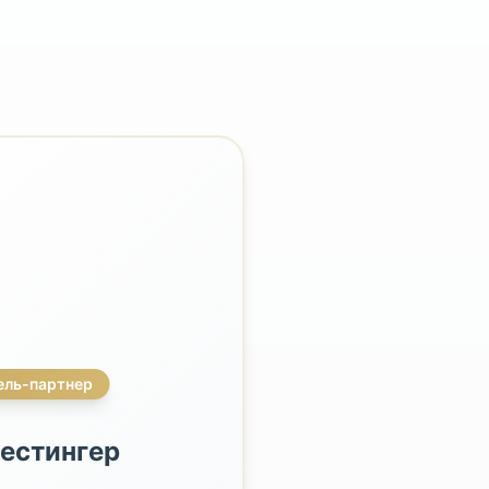
ель-партнер
естингер