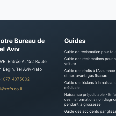
otre Bureau de
Guides
el Aviv
Guide de réclamation pour fau
Guide des réclamations pour 
WE, Entrée A, 152 Route
voiture
Begin, Tel Aviv-Yafo
Guide des droits à l'Assurance
et aux avantages fiscaux
e
:
077-4075002
Guide des lésions à la naissan
médicale
l@rofs.co.il
Naissance préjudiciable - Enf
des malformations non diagno
pendant la grossesse
Guide des accidents par gliss