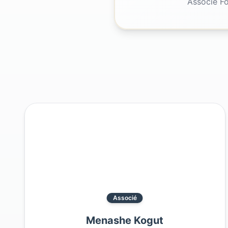
Associé F
Associé
Menashe Kogut