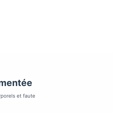
imentée
orels et faute