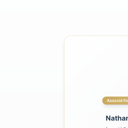
Associé F
Natha