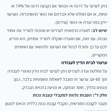
ניתן לערער על דרגת אי-הכושר אם נקבעה דרגה של 74% או
פחות, או אם הוחלט שלא אבדתם את כושר ההשתכרות. הערעור
יידון בפני ועדת אי-כושר (עררים).
שימו לב:
לוועדה הרפואית לעררים יש סמכות להוריד את אחוזי
הנכות. עם זאת, אם הוועדה שוקלת להוריד אחוזים, היא תודיע
לכם על כך ותוכלו לבטל את הערעור ולהישאר עם האחוזים
המקוריים.
ערעור לבית הדין לעבודה
על החלטת ועדה לעררים ניתן לערער לבית הדין האזורי לעבודה
תוך 60 יום. ערעור זה מוגבל לשאלות משפטיות בלבד, כגון:
פגמים בהליך, חוסר הנמקה, או פגיעה בזכויות הנבדק.
חלק ד': הטבות נלוות למקבלי קצבת נכות
מעבר לקצבה החודשית, מקבלי קצבת נכות כללית זכאים למגוון