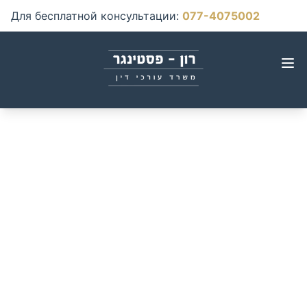
Для бесплатной консультации
:
077-4075002
Водители без
страховки: Что
происходит когда ваш
автомобиль или вы
пострадали от
незастрахованного