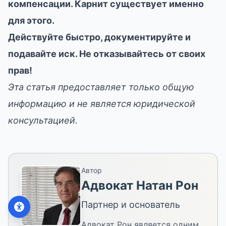
компенсации. Карнит существует именно
для этого.
Действуйте быстро, документируйте и
подавайте иск. Не отказывайтесь от своих
прав!
Эта статья предоставляет только общую
информацию и не является юридической
консультацией.
Автор
Адвокат Натан Рон
Связаться с нами
Партнер и основатель
WhatsApp
Адвокат Рон является одним