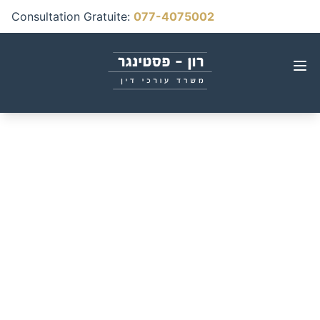
Consultation Gratuite
:
077-4075002
Conducteurs non
assurés : Que se
passe-t-il quand votre
véhicule ou vous-
même êtes heurtés par
un véhicule non assuré