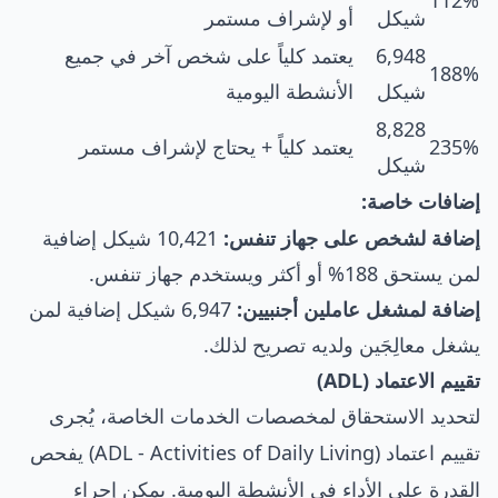
شيكل
أو لإشراف مستمر
6,948
يعتمد كلياً على شخص آخر في جميع
188%
شيكل
الأنشطة اليومية
8,828
235%
يعتمد كلياً + يحتاج لإشراف مستمر
شيكل
إضافات خاصة:
إضافة لشخص على جهاز تنفس:
10,421 شيكل إضافية
لمن يستحق 188% أو أكثر ويستخدم جهاز تنفس.
إضافة لمشغل عاملين أجنبيين:
6,947 شيكل إضافية لمن
يشغل معالِجَين ولديه تصريح لذلك.
تقييم الاعتماد (ADL)
لتحديد الاستحقاق لمخصصات الخدمات الخاصة، يُجرى
تقييم اعتماد (ADL - Activities of Daily Living) يفحص
القدرة على الأداء في الأنشطة اليومية. يمكن إجراء