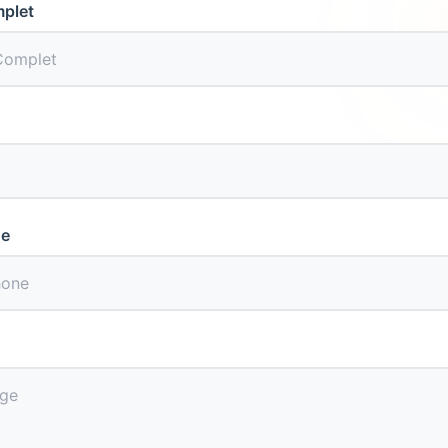
plet
ne