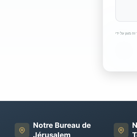
Notre Bureau de
N
Jérusalem
T