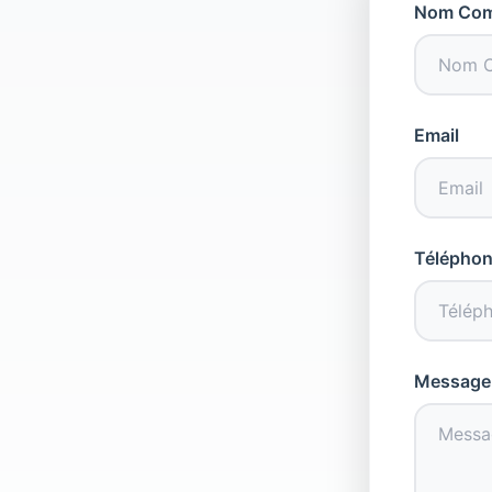
Nom Com
Email
Télépho
Message