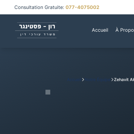
Consultation Gratuite
:
077-4075002
Accueil
À Propo
Accueil
Notre Équipe
Zehavit 