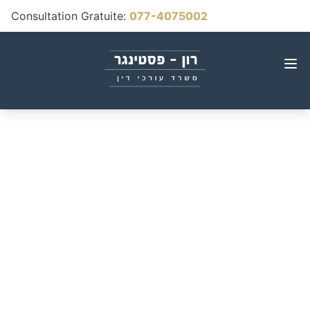
Consultation Gratuite
:
077-4075002
Guide des droits à
l'Assurance Nationale
et aux avantages
fiscaux