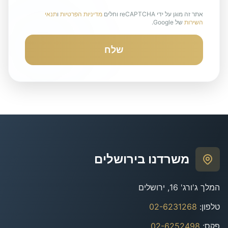
אתר זה מוגן על ידי reCAPTCHA וחלים
מדיניות הפרטיות
ו
תנאי
השירות
של Google.
שלח
משרדנו בירושלים
המלך ג'ורג' 16, ירושלים
טלפון
:
02-6231268
פקס
:
02-6252498