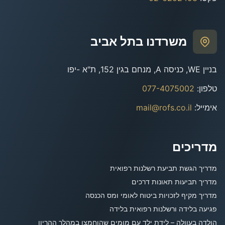
משרדנו בתל אביב
בניין WE, כניסה A, מנחם בגין 152, ת"א -יפו
טלפון
:
077-4075002
אימייל
:
mail@rofs.co.il
מדריכים
מדריך הגשת תביעת רשלנות רפואית
מדריך תביעות תאונות דרכים
מדריך מקיף לזכויות ביטוח לאומי ומס הכנסה
פגיעה בלידה ורשלנות רפואית בלידה
הולדה בעוולה – לידת ילד עם מומים שהוחמצו במהלך ההריון