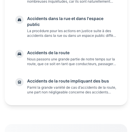
nombreuses inquiétudes, car ils sont naturellement
exposés à de multiples dangers, tant dans les
différents établissements scolaires qu'en dehors du
cadre éducatif, lors d'activités telles que...
Accidents dans la rue et dans l'espace
public
La procédure pour les actions en justice suite à des
accidents dans la rue ou dans un espace public diffère
de celle des accidents de la route, où il n'est pas
nécessaire de prouver la négligence. En cas
d'accidents dans la rue ou dans un espace public, la
Accidents de la route
victime...
Nous passons une grande partie de notre temps sur la
route, que ce soit en tant que conducteurs, passagers
ou piétons. Naturellement, plus nous passons de
temps sur les routes, plus nous sommes exposés aux
risques...
Accidents de la route impliquant des bus
Parmi la grande variété de cas d'accidents de la route,
une part non négligeable concerne des accidents
impliquant un bus de transport public.