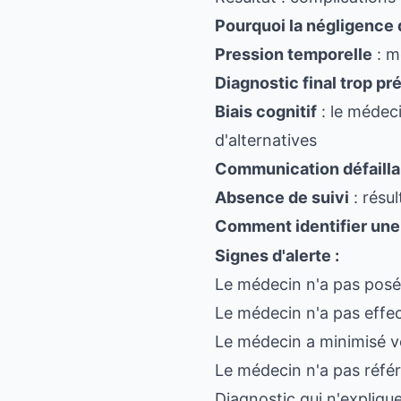
Pourquoi la négligence d
Pression temporelle
: m
Diagnostic final trop p
Biais cognitif
: le médeci
d'alternatives
Communication défailla
Absence de suivi
: résu
Comment identifier une 
Signes d'alerte :
Le médecin n'a pas posé
Le médecin n'a pas effe
Le médecin a minimisé v
Le médecin n'a pas réf
Diagnostic qui n'expliq