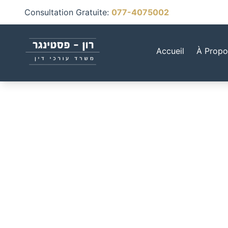
Consultation Gratuite
:
077-4075002
Accueil
À Propo
Types de 
- guide c
d'identifi